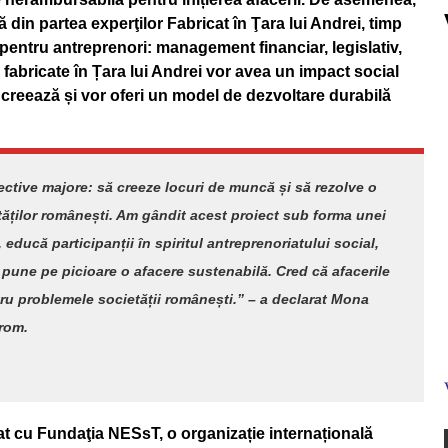
 din partea experţilor Fabricat în Ţara lui Andrei, timp
pentru antreprenori: management financiar, legislativ,
le fabricate în Țara lui Andrei vor avea un impact social
e creează și vor oferi un model de dezvoltare durabilă
iective majore: să creeze locuri de muncă și să rezolve o
ăților românești. Am gândit acest proiect sub forma unei
educă participanții în spiritul antreprenoriatului social,
 pune pe picioare o afacere sustenabilă. Cred că afacerile
tru problemele societății românești.” – a declarat Mona
trom.
at cu Fundaţia NESsT, o organizație internațională