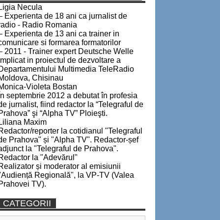
Ligia Necula
– Experienta de 18 ani ca jurnalist de
radio - Radio Romania
– Experienta de 13 ani ca trainer in
comunicare si formarea formatorilor
– 2011 - Trainer expert Deutsche Welle
implicat in proiectul de dezvoltare a
Departamentului Multimedia TeleRadio
Moldova, Chisinau
Monica-Violeta Bostan
În septembrie 2012 a debutat în profesia
de jurnalist, fiind redactor la “Telegraful de
Prahova” şi “Alpha TV” Ploieşti.
Liliana Maxim
Redactor/reporter la cotidianul "Telegraful
de Prahova" și "Alpha TV". Redactor-șef
adjunct la "Telegraful de Prahova".
Redactor la "Adevărul"
Realizator și moderator al emisiunii
"Audiență Regională", la VP-TV (Valea
Prahovei TV).
CATEGORII
Categorii