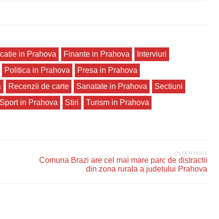
catie in Prahova
Finante in Prahova
Interviuri
Politica in Prahova
Presa in Prahova
a
Recenzii de carte
Sanatate in Prahova
Sectiuni
Sport in Prahova
Stiri
Turism in Prahova
OLDER POST
Comuna Brazi are cel mai mare parc de distractii
din zona rurala a judetului Prahova