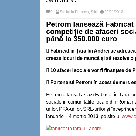
0
Social in Prahova
,
Stiri
29/01/2013
Petrom lansează Fabricat 
competiție de afaceri socia
până la 350.000 euro
 Fabricat în Țara lui Andrei se adrese
creeze locuri de muncă și să rezolve o
 10 afaceri sociale vor fi finanțate de
 Partenerul Petrom în acest demers e
Petrom a lansat astăzi Fabricat în Țara lui
sociale în comunitățile locale din România
urilor, PFA-urilor, SRL-urilor și întreprinde
ianuarie – 4 martie 2013, pe site-ul
www.ta