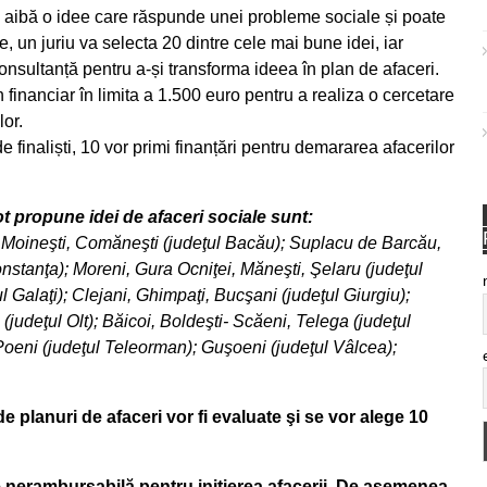
 să aibă o idee care răspunde unei probleme sociale și poate
e, un juriu va selecta 20 dintre cele mai bune idei, iar
i consultanță pentru a-și transforma ideea în plan de afaceri.
in financiar în limita a 1.500 euro pentru a realiza o cercetare
lor.
de finaliști, 10 vor primi finanțări pentru demararea afacerilor
t propune idei de afaceri sociale sunt:
 Moineşti, Comăneşti (judeţul Bacău); Suplacu de Barcău,
nstanţa); Moreni, Gura Ocniţei, Măneşti, Şelaru (judeţul
Galaţi); Clejani, Ghimpaţi, Bucşani (judeţul Giurgiu);
(judeţul Olt); Băicoi, Boldeşti- Scăeni, Telega (judeţul
 Poeni (judeţul Teleorman); Guşoeni (judeţul Vâlcea);
e planuri de afaceri vor fi evaluate şi se vor alege 10
re nerambursabilă pentru inițierea afacerii. De asemenea,