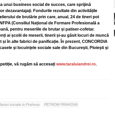
 unui business social de succes, care sprijină
or dezavantajaţi. Fondurile rezultate din activitățile
elierului de brutărie prin care, anual, 24 de tineri pot
NFPA (Consiliul Național de Formare Profesională a
nă, pentru meseriile de brutar și patiser-cofetar.
 ai școlii de meserii, tinerii și-au găsit locuri de muncă
 și în alte fabrici de panificație. În prezent, CONCORDIA
casele şi locuinţele sociale sale din Bucureşti, Ploieşti şi
petiție, vă rugăm să accesați
www.taraluiandrei.ro
.
faceri sociale in Prahova
PETROM PRAHOVA