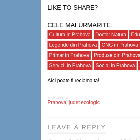
LIKE TO SHARE?
CELE MAI URMARITE
Cultura in Prahova
Doctor Natura
Edu
Legende din Prahova
ONG in Prahova
Primar in Prahova
Produse din Prahov
Servicii in Prahova
Social in Prahova
Aici poate fi reclama ta!
NEWER POST
Prahova, judet ecologic
LEAVE A REPLY