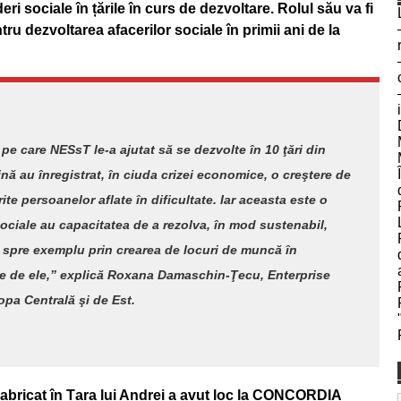
eri sociale în țările în curs de dezvoltare. Rolul său va fi
ru dezvoltarea afacerilor sociale în primii ani de la
e pe care NESsT le-a ajutat să se dezvolte în 10 ţări din
nă au înregistrat, în ciuda crizei economice, o creştere de
e persoanelor aflate în dificultate. Iar aceasta este o
sociale au capacitatea de a rezolva, în mod sustenabil,
– spre exemplu prin crearea de locuri de muncă în
ie de ele,” explică Roxana Damaschin-Ţecu, Enterprise
pa Centrală şi de Est.
Fabricat în Țara lui Andrei a avut loc la CONCORDIA