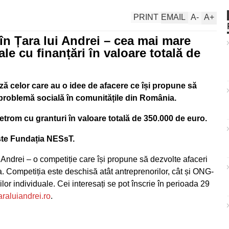
PRINT
EMAIL
A
-
A
+
în Țara lui Andrei – cea mai mare
le cu finanțări în valoare totală de
ază celor care au o idee de afacere ce își propune să
 problemă socială în comunitățile din România.
 Petrom cu granturi în valoare totală de 350.000 de euro.
ste Fundația NESsT.
 Andrei – o competiție care își propune să dezvolte afaceri
. Competiția este deschisă atât antreprenorilor, cât și ONG-
rilor individuale. Cei interesați se pot înscrie în perioada 29
raluiandrei.ro
.