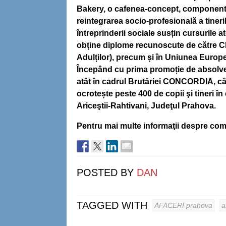
Bakery, o cafenea-concept, componenta
reintegrarea socio-profesională a tineril
întreprinderii sociale susțin cursurile at
obține diplome recunoscute de către C
Adulților), precum și în Uniunea Europea
Începând cu prima promoție de absolvenți
atât în cadrul Brutăriei CONCORDIA, cât
ocrotește peste 400 de copii şi tineri în 
Ariceştii-Rahtivani, Judeţul Prahova.
Pentru mai multe informaţii despre com
POSTED BY
DAN
TAGGED WITH
AFACERI prahova
a