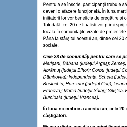
Pentru a se înscrie, participanții trebuie
deveni o afacere funcţională. În luna marti
inițiatorii lor vor beneficia de pregătire ș
Totodată, cei 20 de finaliști vor primi sprij
locală în comunităţile vizate de proiectele 
Până la sfârșitul acestui an, dintre cei 20 
sociale.
Cele 28 de comunităţi pentru care se po
Merişani, Băbana (judeţul Argeş); Zemeş,
Abrămuţ (judeţul Bihor); Corbu (judeţul Co
Dâmboviţa); Independenţa, Schela (judeţul 
Bustuchin, Hurezani (judeţul Gorj); Icoana 
Prahova); Marca (judeţul Sălaj); Siliştea,
Burcioaia (judeţul Vrancea).
În luna noiembrie a acestui an, cele 20 d
câştigători.
Fiecare dintre aceştia va primi finanța