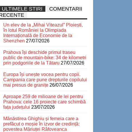
ULTIMELE STIRI
COMENTARII
RECENTE
Un elev de la „Mihai Viteazul” Ploiești,
în lotul României la Olimpiada
Internațională de Economie de la
Shenzhen
27/07/2026
Prahova își deschide primul traseu
public de mountain-bike: 34 de kilometri
prin podgoriile de la Tătaru
27/07/2026
Europa își unește vocea pentru copii.
Campania care pune drepturile copilului
mai presus de granițe
26/07/2026
Aproape 259 de milioane de lei pentru
Prahova: cele 16 proiecte care schimbă
fața județului
23/07/2026
Mănăstirea Ghighiu și femeia care a
prefăcut o moșie în izvor de credință:
povestea Măriuței Râfoveanca