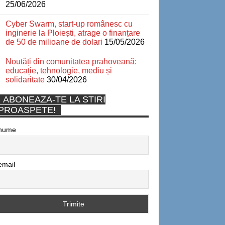
25/06/2026
Cyber Swarm, start-up românesc cu
inginerie la Ploiești, atrage o finanțare
de 50 de milioane de dolari
15/05/2026
Noutăți din comunitatea prahoveană:
educație, tehnologie, mediu și
solidaritate
30/04/2026
ABONEAZA-TE LA STIRI
PROASPETE!
nume
email