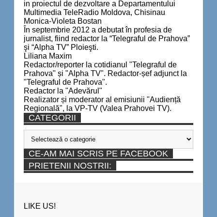
in proiectul de dezvoltare a Departamentului
Multimedia TeleRadio Moldova, Chisinau
Monica-Violeta Bostan
În septembrie 2012 a debutat în profesia de
jurnalist, fiind redactor la “Telegraful de Prahova”
şi “Alpha TV” Ploieşti.
Liliana Maxim
Redactor/reporter la cotidianul "Telegraful de
Prahova" și "Alpha TV". Redactor-șef adjunct la
"Telegraful de Prahova".
Redactor la "Adevărul"
Realizator și moderator al emisiunii "Audiență
Regională", la VP-TV (Valea Prahovei TV).
CATEGORII
Categorii
CE-AM MAI SCRIS PE FACEBOOK
PRIETENII NOSTRII:
LIKE US!