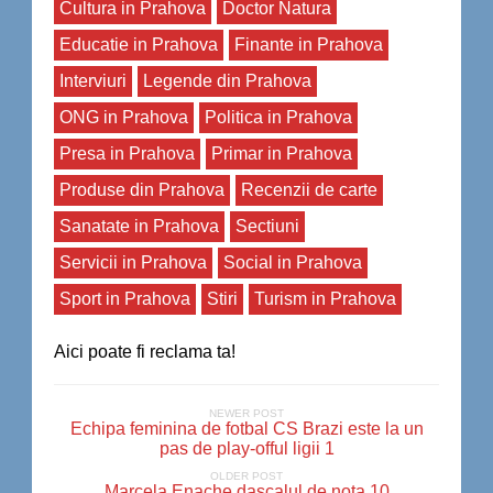
Cultura in Prahova
Doctor Natura
Educatie in Prahova
Finante in Prahova
Interviuri
Legende din Prahova
ONG in Prahova
Politica in Prahova
Presa in Prahova
Primar in Prahova
Produse din Prahova
Recenzii de carte
Sanatate in Prahova
Sectiuni
Servicii in Prahova
Social in Prahova
Sport in Prahova
Stiri
Turism in Prahova
Aici poate fi reclama ta!
NEWER POST
Echipa feminina de fotbal CS Brazi este la un
pas de play-offul ligii 1
OLDER POST
Marcela Enache dascalul de nota 10