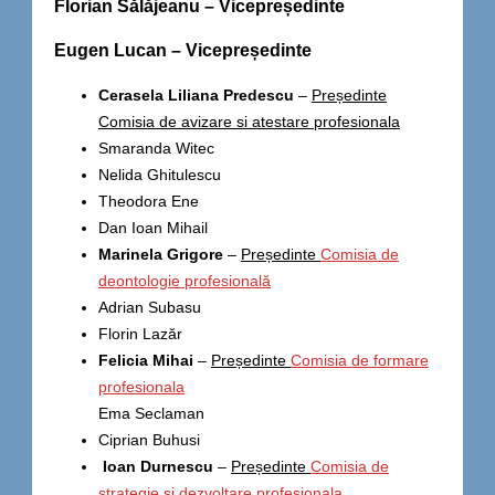
Florian Sălăjeanu – Vicepreședinte
Eugen Lucan – Vicepreședinte
Cerasela Liliana Predescu
–
Președinte
Comisia de avizare si atestare profesionala
Smaranda Witec
Nelida Ghitulescu
Theodora Ene
Dan Ioan Mihail
Marinela Grigore
–
Președinte
Comisia de
deontologie profesională
Adrian Subasu
Florin Lazăr
Felicia Mihai
–
Președinte
Comisia de formare
profesionala
Ema Seclaman
Ciprian Buhusi
Ioan Durnescu
–
Președinte
Comisia de
strategie si dezvoltare profesionala