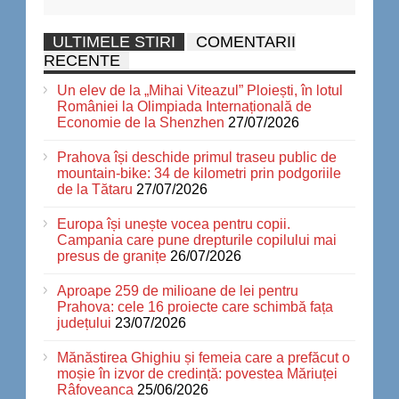
ULTIMELE STIRI
COMENTARII
RECENTE
Un elev de la „Mihai Viteazul” Ploiești, în lotul
României la Olimpiada Internațională de
Economie de la Shenzhen
27/07/2026
Prahova își deschide primul traseu public de
mountain-bike: 34 de kilometri prin podgoriile
de la Tătaru
27/07/2026
Europa își unește vocea pentru copii.
Campania care pune drepturile copilului mai
presus de granițe
26/07/2026
Aproape 259 de milioane de lei pentru
Prahova: cele 16 proiecte care schimbă fața
județului
23/07/2026
Mănăstirea Ghighiu și femeia care a prefăcut o
moșie în izvor de credință: povestea Măriuței
Râfoveanca
25/06/2026