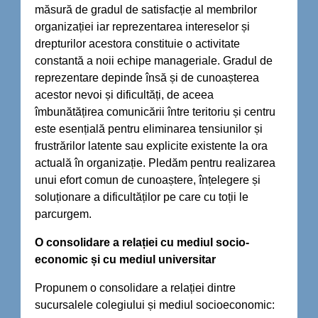
măsură de gradul de satisfacție al membrilor
organizației iar reprezentarea intereselor și
drepturilor acestora constituie o activitate
constantă a noii echipe manageriale. Gradul de
reprezentare depinde însă și de cunoașterea
acestor nevoi și dificultăți, de aceea
îmbunătățirea comunicării între teritoriu și centru
este esențială pentru eliminarea tensiunilor și
frustrărilor latente sau explicite existente la ora
actuală în organizație. Pledăm pentru realizarea
unui efort comun de cunoaștere, înțelegere și
soluționare a dificultăților pe care cu toții le
parcurgem.
O consolidare a relației cu mediul socio-
economic și cu mediul universitar
Propunem o consolidare a relației dintre
sucursalele colegiului și mediul socioeconomic: