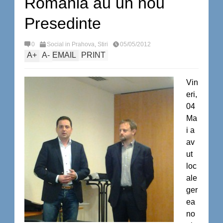
Romania au un nou
Presedinte
0
Social in Prahova
,
Stiri
05/05/2012
A
+
A
-
EMAIL
PRINT
Vin
eri,
04
Ma
i a
av
ut
loc
ale
ger
ea
no