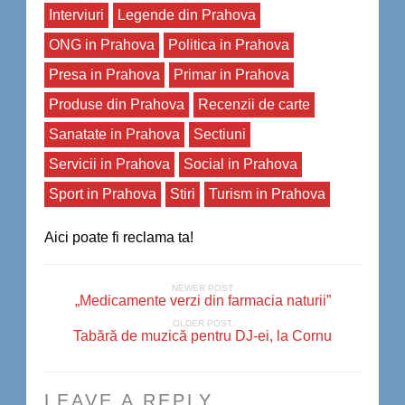
Interviuri
Legende din Prahova
ONG in Prahova
Politica in Prahova
Presa in Prahova
Primar in Prahova
Produse din Prahova
Recenzii de carte
Sanatate in Prahova
Sectiuni
Servicii in Prahova
Social in Prahova
Sport in Prahova
Stiri
Turism in Prahova
Aici poate fi reclama ta!
NEWER POST
„Medicamente verzi din farmacia naturii”
OLDER POST
Tabără de muzică pentru DJ-ei, la Cornu
LEAVE A REPLY