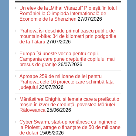
Un elev de la „Mihai Viteazul” Ploiești, în lotul
României la Olimpiada Internațională de
Economie de la Shenzhen
27/07/2026
Prahova își deschide primul traseu public de
mountain-bike: 34 de kilometri prin podgoriile
de la Tătaru
27/07/2026
Europa își unește vocea pentru copii.
Campania care pune drepturile copilului mai
presus de granițe
26/07/2026
Aproape 259 de milioane de lei pentru
Prahova: cele 16 proiecte care schimbă fața
județului
23/07/2026
Mănăstirea Ghighiu și femeia care a prefăcut o
moșie în izvor de credință: povestea Măriuței
Râfoveanca
25/06/2026
Cyber Swarm, start-up românesc cu inginerie
la Ploiești, atrage o finanțare de 50 de milioane
de dolari
15/05/2026