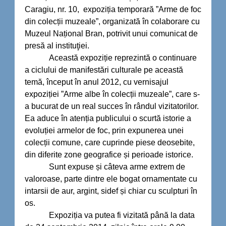
Caragiu, nr. 10, expoziția temporară ”Arme de foc
din colecții muzeale”, organizată în colaborare cu
Muzeul Național Bran, potrivit unui comunicat de
presă al instituţiei.
Această expoziție reprezintă o continuare
a ciclului de manifestări culturale pe această
temă, început în anul 2012, cu vernisajul
expoziției ”Arme albe în colecții muzeale”, care s-
a bucurat de un real succes în rândul vizitatorilor.
Ea aduce în atenția publicului o scurtă istorie a
evoluției armelor de foc, prin expunerea unei
colecții comune, care cuprinde piese deosebite,
din diferite zone geografice și perioade istorice.
Sunt expuse și câteva arme extrem de
valoroase, parte dintre ele bogat ornamentate cu
intarsii de aur, argint, sidef și chiar cu sculpturi în
os.
Expoziția va putea fi vizitată până la data