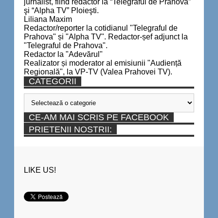
jurnalist, fiind redactor la “Telegraful de Prahova”
şi “Alpha TV” Ploieşti.
Liliana Maxim
Redactor/reporter la cotidianul "Telegraful de
Prahova" și "Alpha TV". Redactor-șef adjunct la
"Telegraful de Prahova".
Redactor la "Adevărul"
Realizator și moderator al emisiunii "Audiență
Regională", la VP-TV (Valea Prahovei TV).
CATEGORII
Categorii
CE-AM MAI SCRIS PE FACEBOOK
PRIETENII NOSTRII:
LIKE US!