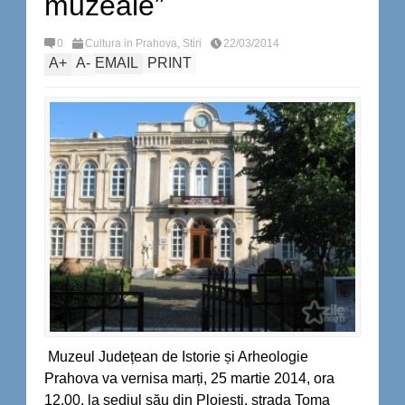
muzeale”
0
Cultura in Prahova
,
Stiri
22/03/2014
A
+
A
-
EMAIL
PRINT
Muzeul Județean de Istorie și Arheologie
Prahova va vernisa marți, 25 martie 2014, ora
12.00, la sediul său din Ploiești, strada Toma