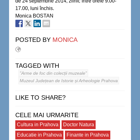
de 24 septembrie 2014, zilnic între orele 9.00-
17.00, luni închis.
Monica BOSTAN
POSTED BY
MONICA
TAGGED WITH
”Arme de foc din colecții muzeale”
Muzeul Județean de Istorie și Arheologie Prahova
LIKE TO SHARE?
CELE MAI URMARITE
Cultura in Prahova
Doctor Natura
Educatie in Prahova
Finante in Prahova