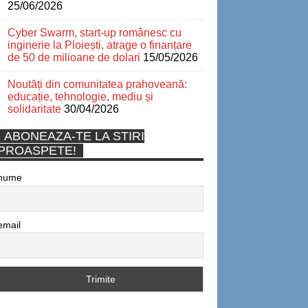
25/06/2026
Cyber Swarm, start-up românesc cu
inginerie la Ploiești, atrage o finanțare
de 50 de milioane de dolari
15/05/2026
Noutăți din comunitatea prahoveană:
educație, tehnologie, mediu și
solidaritate
30/04/2026
ABONEAZA-TE LA STIRI
PROASPETE!
nume
email