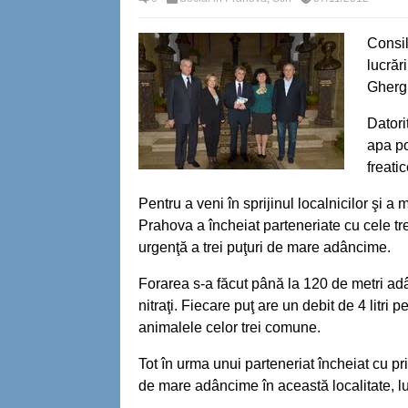
Consil
lucrări
Ghergh
Datori
apa po
freati
Pentru a veni în sprijinul localnicilor şi 
Prahova a încheiat parteneriate cu cele tre
urgenţă a trei puţuri de mare adâncime.
Forarea s-a făcut până la 120 de metri ad
nitraţi. Fiecare puţ are un debit de 4 litri
animalele celor trei comune.
Tot în urma unui parteneriat încheiat cu p
de mare adâncime în această localitate, lu