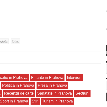
ghiţa
Olari
catie in Prahova
Finante in Prahova
Interviuri
Politica in Prahova
Presa in Prahova
a
Recenzii de carte
Sanatate in Prahova
Sectiuni
Sport in Prahova
Stiri
Turism in Prahova