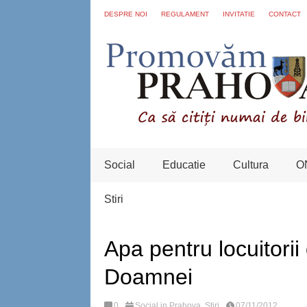
DESPRE NOI
REGULAMENT
INVITATIE
CONTACT
Social
Educatie
Cultura
O
Stiri
Apa pentru locuitorii
Doamnei
0
Social in Prahova
,
Stiri
07/11/2012