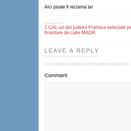
Aici poate fi reclama ta!
NEWER POST
2 GAL-uri din judetul Prahova selectate p
finantare de catre MADR
LEAVE A REPLY
Your email address will not be published.
Comment