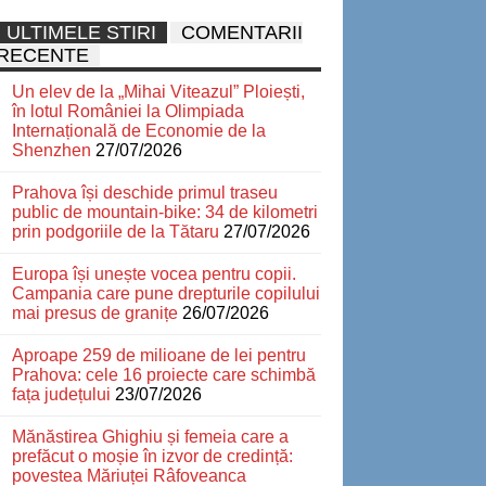
ULTIMELE STIRI
COMENTARII
RECENTE
Un elev de la „Mihai Viteazul” Ploiești,
în lotul României la Olimpiada
Internațională de Economie de la
Shenzhen
27/07/2026
Prahova își deschide primul traseu
public de mountain-bike: 34 de kilometri
prin podgoriile de la Tătaru
27/07/2026
Europa își unește vocea pentru copii.
Campania care pune drepturile copilului
mai presus de granițe
26/07/2026
Aproape 259 de milioane de lei pentru
Prahova: cele 16 proiecte care schimbă
fața județului
23/07/2026
Mănăstirea Ghighiu și femeia care a
prefăcut o moșie în izvor de credință:
povestea Măriuței Râfoveanca