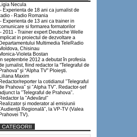
Ligia Necula
– Experienta de 18 ani ca jurnalist de
radio - Radio Romania
– Experienta de 13 ani ca trainer in
comunicare si formarea formatorilor
– 2011 - Trainer expert Deutsche Welle
implicat in proiectul de dezvoltare a
Departamentului Multimedia TeleRadio
Moldova, Chisinau
Monica-Violeta Bostan
În septembrie 2012 a debutat în profesia
de jurnalist, fiind redactor la “Telegraful de
Prahova” şi “Alpha TV” Ploieşti.
Liliana Maxim
Redactor/reporter la cotidianul "Telegraful
de Prahova" și "Alpha TV". Redactor-șef
adjunct la "Telegraful de Prahova".
Redactor la "Adevărul"
Realizator și moderator al emisiunii
"Audiență Regională", la VP-TV (Valea
Prahovei TV).
CATEGORII
Categorii