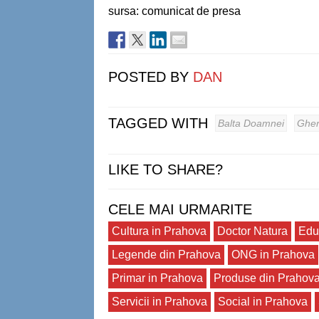
sursa: comunicat de presa
POSTED BY
DAN
TAGGED WITH
Balta Doamnei
Gher
LIKE TO SHARE?
CELE MAI URMARITE
Cultura in Prahova
Doctor Natura
Edu
Legende din Prahova
ONG in Prahova
Primar in Prahova
Produse din Prahov
Servicii in Prahova
Social in Prahova