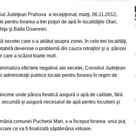
iul Judeţean Prahova a recepţionat, marţi, 06.11.2012,
le pentru forarea a trei puţuri de apă în localităţile Olari,
iţa şi Balta Doamnei.
tă secetei care s-a abătut asupra zonei, în cele trei localităţi,
tabilă devenise o problemă din cauza nitraţilor şi a pânzei
ce care a scăzut foarte mult.
a minimaliza efectele negative ale secetei, Consiliul Judeţean
i administraţii publice locale pentru forarea în regim de
âncime unde pânza freatică asigură o apă de calitate, fără
 pe secundă şi asigură necesarul de apă pentru locuitorii şi
rimăria comunei Puchenii Mari, s-a început forarea unui puţ
crare ce va fi finalizată săptămâna viitoare.