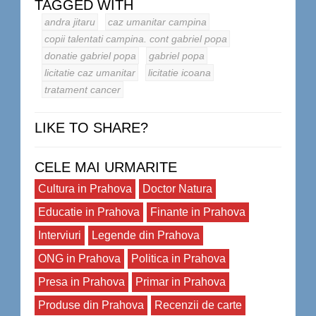
TAGGED WITH
andra jitaru
caz umanitar campina
copii talentati campina. cont gabriel popa
donatie gabriel popa
gabriel popa
licitatie caz umanitar
licitatie icoana
tratament cancer
LIKE TO SHARE?
CELE MAI URMARITE
Cultura in Prahova
Doctor Natura
Educatie in Prahova
Finante in Prahova
Interviuri
Legende din Prahova
ONG in Prahova
Politica in Prahova
Presa in Prahova
Primar in Prahova
Produse din Prahova
Recenzii de carte