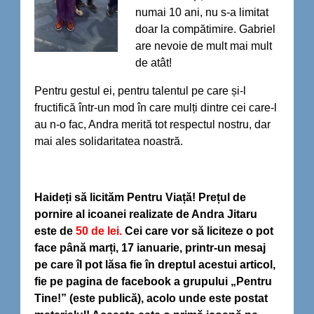
numai 10 ani, nu s-a limitat
doar la compătimire. Gabriel
are nevoie de mult mai mult
de atât!
Pentru gestul ei, pentru talentul pe care și-l
fructifică într-un mod în care mulți dintre cei care-l
au n-o fac, Andra merită tot respectul nostru, dar
mai ales solidaritatea noastră.
Haideți să licităm Pentru Viață!
Prețul de
pornire al icoanei realizate de Andra Jitaru
este de
50 de lei.
Cei care vor să liciteze o pot
face până marți, 17 ianuarie, printr-un mesaj
pe care îl pot lăsa fie în dreptul acestui articol,
fie pe pagina de facebook a grupului „Pentru
Tine!” (este publică), acolo unde este postat