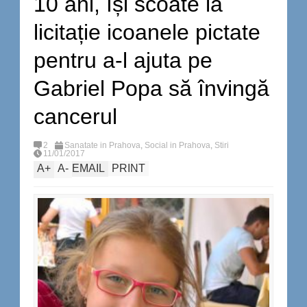
10 ani, își scoate la
licitație icoanele pictate
pentru a-l ajuta pe
Gabriel Popa să învingă
cancerul
2
Sanatate in Prahova
,
Social in Prahova
,
Stiri
11/01/2017
A
+
A
-
EMAIL
PRINT