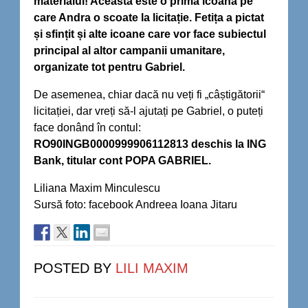
materialul! Aceasta este o primă icoană pe
care Andra o scoate la licitație. Fetița a pictat
și sfințit și alte icoane care vor face subiectul
principal al altor campanii umanitare,
organizate tot pentru Gabriel.
De asemenea, chiar dacă nu veți fi „câștigătorii“
licitației, dar vreți să-l ajutați pe Gabriel, o puteți
face donând în contul:
RO90INGB0000999906112813 deschis la ING
Bank, titular cont POPA GABRIEL.
Liliana Maxim Minculescu
Sursă foto: facebook Andreea Ioana Jitaru
POSTED BY
LILI MAXIM