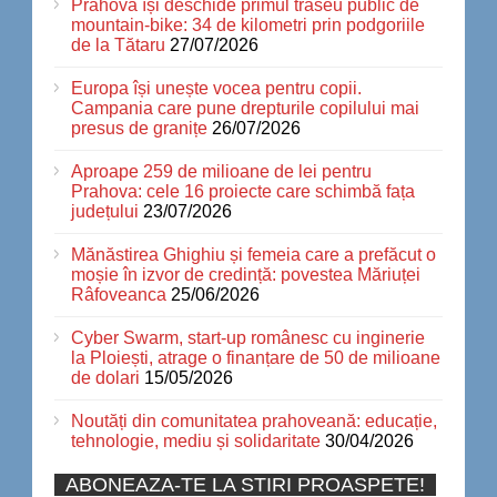
Prahova își deschide primul traseu public de
mountain-bike: 34 de kilometri prin podgoriile
de la Tătaru
27/07/2026
Europa își unește vocea pentru copii.
Campania care pune drepturile copilului mai
presus de granițe
26/07/2026
Aproape 259 de milioane de lei pentru
Prahova: cele 16 proiecte care schimbă fața
județului
23/07/2026
Mănăstirea Ghighiu și femeia care a prefăcut o
moșie în izvor de credință: povestea Măriuței
Râfoveanca
25/06/2026
Cyber Swarm, start-up românesc cu inginerie
la Ploiești, atrage o finanțare de 50 de milioane
de dolari
15/05/2026
Noutăți din comunitatea prahoveană: educație,
tehnologie, mediu și solidaritate
30/04/2026
ABONEAZA-TE LA STIRI PROASPETE!