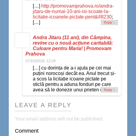
[…]
http://promovamprahova.ro/andra-
jitaru-de-numai-10-ani-isi-scoate-la-
licitatie-icoanele-pictate-pent&#8230
;
[…]
Reply
↓
Andra Jitaru (11 ani), din Câmpina,
revine cu o nouă acțiune caritabilă:
Culoare pentru Maria! | Promovam
Prahova
07/10/2018, 12:29
[…] cu dorința de a-i ajuta pe cei mai
puțini norocoși decât ea. Anul trecut și-
a scos la licitație icoane pictate pe
sticlă pentru a aduna fonduri pe care
avea să le doneze unui prieten de […]
Reply
↓
LEAVE A REPLY
Your email address will not be published.
Comment