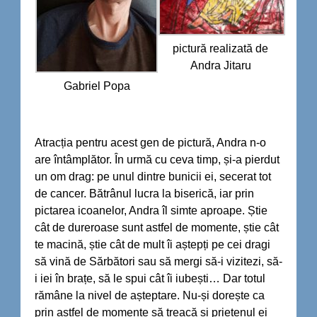
pictură realizată de
Andra Jitaru
Gabriel Popa
Atracția pentru acest gen de pictură, Andra n-o
are întâmplător. În urmă cu ceva timp, și-a pierdut
un om drag: pe unul dintre bunicii ei, secerat tot
de cancer. Bătrânul lucra la biserică, iar prin
pictarea icoanelor, Andra îl simte aproape. Știe
cât de dureroase sunt astfel de momente, știe cât
te macină, știe cât de mult îi aștepți pe cei dragi
să vină de Sărbători sau să mergi să-i vizitezi, să-
i iei în brațe, să le spui cât îi iubești… Dar totul
rămâne la nivel de așteptare. Nu-și dorește ca
prin astfel de momente să treacă și prietenul ei