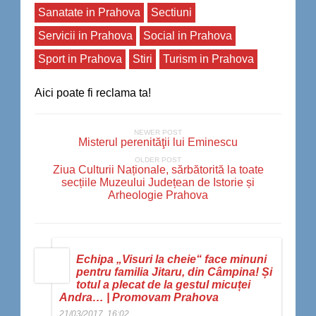
Sanatate in Prahova
Sectiuni
Servicii in Prahova
Social in Prahova
Sport in Prahova
Stiri
Turism in Prahova
Aici poate fi reclama ta!
NEWER POST
Misterul perenităţii lui Eminescu
OLDER POST
Ziua Culturii Naționale, sărbătorită la toate
secțiile Muzeului Județean de Istorie și
Arheologie Prahova
Echipa „Visuri la cheie“ face minuni
pentru familia Jitaru, din Câmpina! Și
totul a plecat de la gestul micuței
Andra… | Promovam Prahova
21/03/2017, 16:02