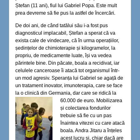
Ștefan (11 ani), fiul lui Gabriel Popa. Este mult
prea devreme să fie pus la astfel de încercări.
De doi ani, de când tatălui său i-a fost pus
diagnosticul implacabil, Ștefan a sperat că va
exista cale de vindecare, că în urma operațiilor,
ședințelor de chimioterapie și kilogramelor, la
propriu, de medicamente luate, își va vedea
părintele bine. Din păcate, boala a recidivat, iar
celulele canceroase îi atacă tot organismul într-
un mod agresiv. Speranța lui Gabriel se agață de
un tratament inovator, imunoterapia, care se face
la o clinică din Germania, dar care se ridică la
60.000 de euro.
Mobilizarea
și colectarea fondurilor
trebuie să fie cu un pas
înaintea vitezei cu care atacă
boala. Andra Jitaru a înțeles
acest lucru și, chiar dacă are