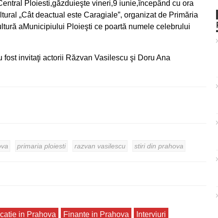
Central Ploiesti,găzduieşte vineri,9 iunie,începând cu ora
tural „Cât deactual este Caragiale”, organizat de Primăria
ltură aMunicipiului Ploieşti ce poartă numele celebrului
fost invitaţi actorii Răzvan Vasilescu şi Doru Ana
ova
primaria ploiesti
razvan vasilescu
stiri din prahova
catie in Prahova
Finante in Prahova
Interviuri