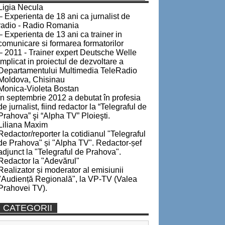
Ligia Necula
– Experienta de 18 ani ca jurnalist de
radio - Radio Romania
– Experienta de 13 ani ca trainer in
comunicare si formarea formatorilor
– 2011 - Trainer expert Deutsche Welle
implicat in proiectul de dezvoltare a
Departamentului Multimedia TeleRadio
Moldova, Chisinau
Monica-Violeta Bostan
În septembrie 2012 a debutat în profesia
de jurnalist, fiind redactor la “Telegraful de
Prahova” şi “Alpha TV” Ploieşti.
Liliana Maxim
Redactor/reporter la cotidianul "Telegraful
de Prahova" și "Alpha TV". Redactor-șef
adjunct la "Telegraful de Prahova".
Redactor la "Adevărul"
Realizator și moderator al emisiunii
"Audiență Regională", la VP-TV (Valea
Prahovei TV).
CATEGORII
Categorii