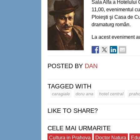
Sala Alfa a Hotelului 
11,00, evenimentul cul
Ploieşti şi Casa de Cu
dramaturg român.
La acest eveniment au 
POSTED BY
DAN
TAGGED WITH
caragiale
doru ana
hotel central
prah
LIKE TO SHARE?
CELE MAI URMARITE
Cultura in Prahova
Doctor Natura
Edu