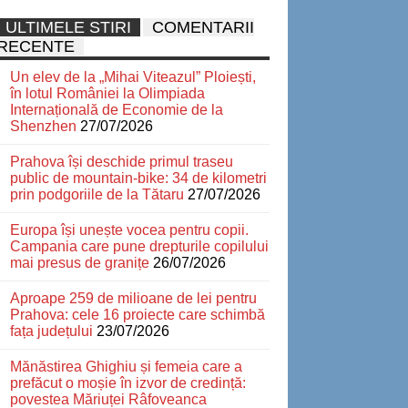
ULTIMELE STIRI
COMENTARII
RECENTE
Un elev de la „Mihai Viteazul” Ploiești,
în lotul României la Olimpiada
Internațională de Economie de la
Shenzhen
27/07/2026
Prahova își deschide primul traseu
public de mountain-bike: 34 de kilometri
prin podgoriile de la Tătaru
27/07/2026
Europa își unește vocea pentru copii.
Campania care pune drepturile copilului
mai presus de granițe
26/07/2026
Aproape 259 de milioane de lei pentru
Prahova: cele 16 proiecte care schimbă
fața județului
23/07/2026
Mănăstirea Ghighiu și femeia care a
prefăcut o moșie în izvor de credință:
povestea Măriuței Râfoveanca