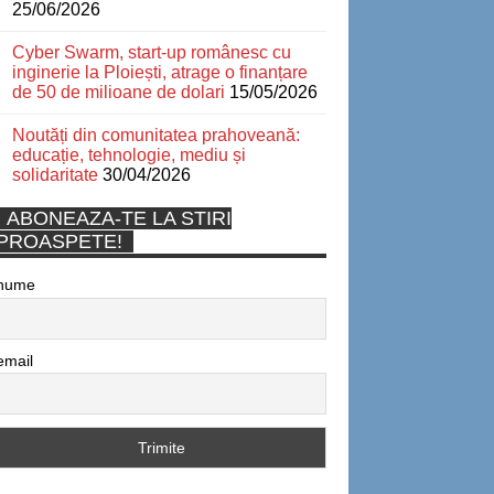
25/06/2026
Cyber Swarm, start-up românesc cu
inginerie la Ploiești, atrage o finanțare
de 50 de milioane de dolari
15/05/2026
Noutăți din comunitatea prahoveană:
educație, tehnologie, mediu și
solidaritate
30/04/2026
ABONEAZA-TE LA STIRI
PROASPETE!
nume
email