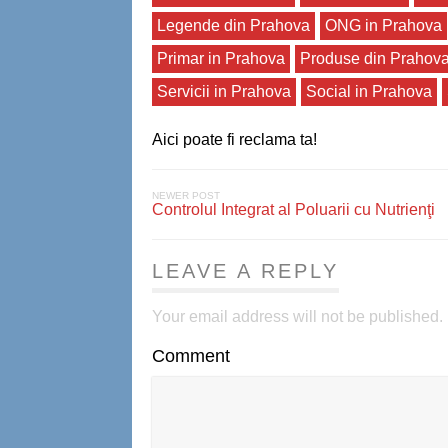
Legende din Prahova
ONG in Prahova
Primar in Prahova
Produse din Prahov
Servicii in Prahova
Social in Prahova
Aici poate fi reclama ta!
NEWER POST
Controlul Integrat al Poluarii cu Nutrienţi
LEAVE A REPLY
Your email address will not be published.
Comment