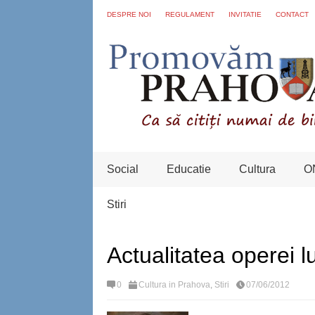
DESPRE NOI
REGULAMENT
INVITATIE
CONTACT
Social
Educatie
Cultura
O
Stiri
Actualitat​ea operei l
0
Cultura in Prahova
,
Stiri
07/06/2012