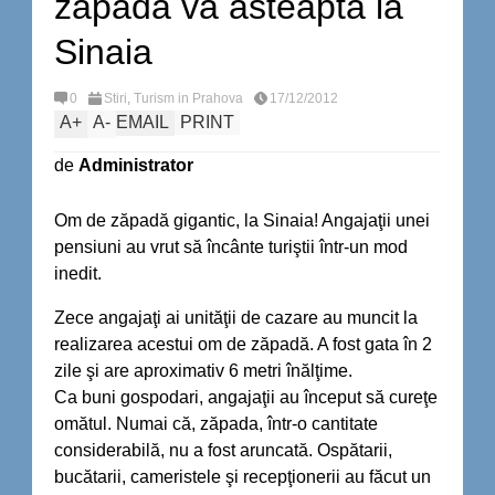
zapada va asteapta la
Sinaia
0
Stiri
,
Turism in Prahova
17/12/2012
A
+
A
-
EMAIL
PRINT
de
Administrator
Om de zăpadă gigantic, la Sinaia! Angajaţii unei
pensiuni au vrut să încânte turiştii într-un mod
inedit.
Zece angajaţi ai unităţii de cazare au muncit la
realizarea acestui om de zăpadă. A fost gata în 2
zile şi are aproximativ 6 metri înălţime.
Ca buni gospodari, angajaţii au început să cureţe
omătul. Numai că, zăpada, într-o cantitate
considerabilă, nu a fost aruncată. Ospătarii,
bucătarii, cameristele şi recepţionerii au făcut un