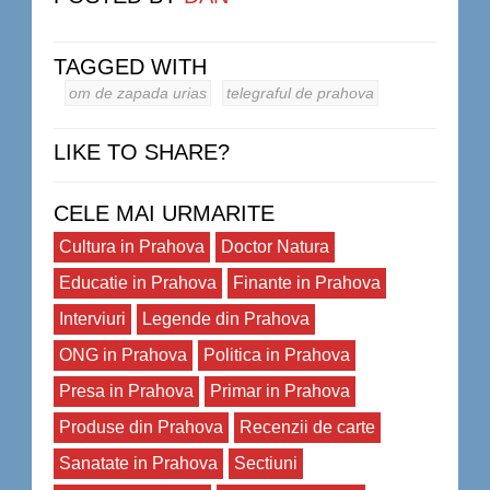
TAGGED WITH
om de zapada urias
telegraful de prahova
LIKE TO SHARE?
CELE MAI URMARITE
Cultura in Prahova
Doctor Natura
Educatie in Prahova
Finante in Prahova
Interviuri
Legende din Prahova
ONG in Prahova
Politica in Prahova
Presa in Prahova
Primar in Prahova
Produse din Prahova
Recenzii de carte
Sanatate in Prahova
Sectiuni