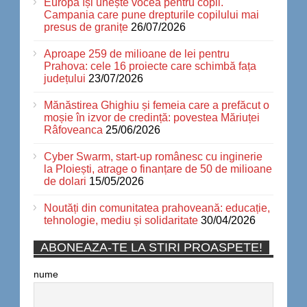
Europa își unește vocea pentru copii.
Campania care pune drepturile copilului mai
presus de granițe
26/07/2026
Aproape 259 de milioane de lei pentru
Prahova: cele 16 proiecte care schimbă fața
județului
23/07/2026
Mănăstirea Ghighiu și femeia care a prefăcut o
moșie în izvor de credință: povestea Măriuței
Râfoveanca
25/06/2026
Cyber Swarm, start-up românesc cu inginerie
la Ploiești, atrage o finanțare de 50 de milioane
de dolari
15/05/2026
Noutăți din comunitatea prahoveană: educație,
tehnologie, mediu și solidaritate
30/04/2026
ABONEAZA-TE LA STIRI PROASPETE!
nume