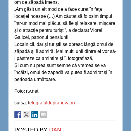
om de zăpadă imens.
„Am găsit un alt mod de a face curat în faţa
locaţiei noastre (…) Am căutat să folosim timpul
într-un mod mai plăcut, să fie şi relaxare, mişcare
şi o atracţie pentru turişti”, a declarat Viorel
Galicel, patronul pensiunii.
Localnicii, dar şi turiştii se opresc lângă omul de
zăpadă şi îl admiră. Mai mult, unii dintre ei vor să-
l păstreze ca amintire şi îl fotografiază.
Şi cum nu prea sunt semne că vremea se va
încălzi, omul de zapadă va putea fi admirat şi în
perioada următoare.
Foto: rtv.net
sursa: t
elegrafuldeprahova.ro
POSTED BY
DAN