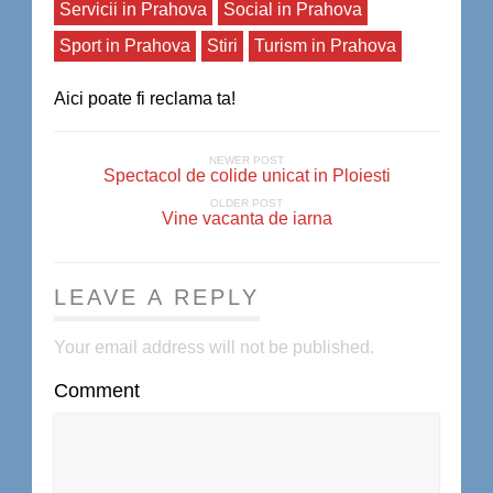
Servicii in Prahova
Social in Prahova
Sport in Prahova
Stiri
Turism in Prahova
Aici poate fi reclama ta!
NEWER POST
Spectacol de colide unicat in Ploiesti
OLDER POST
Vine vacanta de iarna
LEAVE A REPLY
Your email address will not be published.
Comment