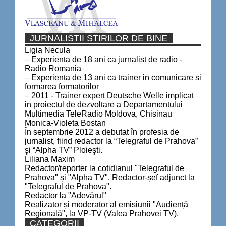
JURNALISTII STIRILOR DE BINE
Ligia Necula
– Experienta de 18 ani ca jurnalist de radio -
Radio Romania
– Experienta de 13 ani ca trainer in comunicare si
formarea formatorilor
– 2011 - Trainer expert Deutsche Welle implicat
in proiectul de dezvoltare a Departamentului
Multimedia TeleRadio Moldova, Chisinau
Monica-Violeta Bostan
În septembrie 2012 a debutat în profesia de
jurnalist, fiind redactor la “Telegraful de Prahova”
şi “Alpha TV” Ploieşti.
Liliana Maxim
Redactor/reporter la cotidianul "Telegraful de
Prahova" și "Alpha TV". Redactor-șef adjunct la
"Telegraful de Prahova".
Redactor la "Adevărul"
Realizator și moderator al emisiunii "Audiență
Regională", la VP-TV (Valea Prahovei TV).
CATEGORII